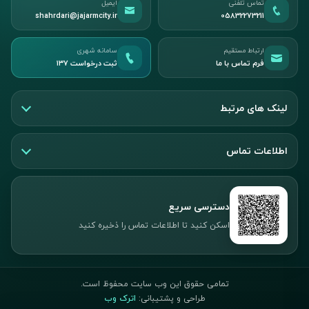
تماس تلفنی
ایمیل
shahrdari@jajarmcity.ir
05832273211
ارتباط مستقیم
سامانه شهری
فرم تماس با ما
ثبت درخواست ۱۳۷
لینک های مرتبط
اطلاعات تماس
دسترسی سریع
اسکن کنید تا اطلاعات تماس را ذخیره کنید
تمامی حقوق این وب سایت محفوظ است.
طراحی و پشتیبانی:
اترک وب