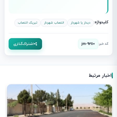
کلیدواژه:
دیدار یا شهردار
انتصاب شهردار
تبریک انتصاب
کد خبر:
jm-92110
اشتراک‌گذاری
اخبار مرتبط
آ
1