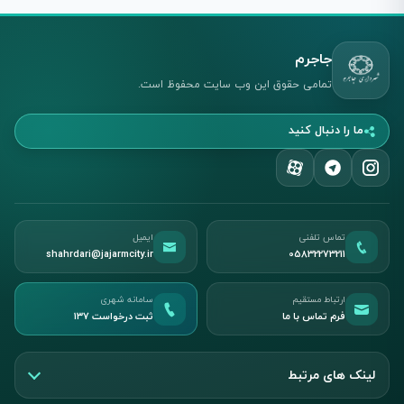
جاجرم
تمامی حقوق این وب سایت محفوظ است.
ما را دنبال کنید
تماس تلفنی
ایمیل
shahrdari@jajarmcity.ir
05832273211
ارتباط مستقیم
سامانه شهری
فرم تماس با ما
ثبت درخواست ۱۳۷
لینک های مرتبط