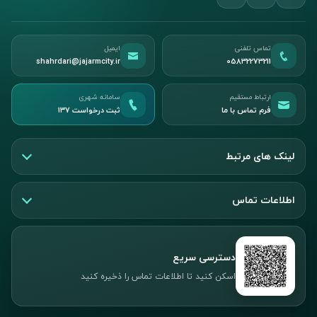
تماس تلفنی
ایمیل
shahrdari@jajarmcity.ir
05832273211
ارتباط مستقیم
سامانه شهری
فرم تماس با ما
ثبت درخواست ۱۳۷
لینک های مرتبط
اطلاعات تماس
دسترسی سریع
اسکن کنید تا اطلاعات تماس را ذخیره کنید