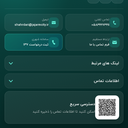
تماس تلفنی
ایمیل
shahrdari@jajarmcity.ir
05832273211
ارتباط مستقیم
سامانه شهری
فرم تماس با ما
ثبت درخواست ۱۳۷
لینک های مرتبط
اطلاعات تماس
دسترسی سریع
اسکن کنید تا اطلاعات تماس را ذخیره کنید