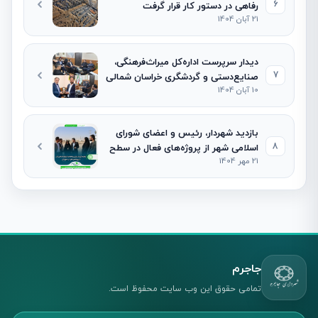
6
رفاهی در دستور کار قرار گرفت
21 آبان 1404
دیدار سرپرست اداره‌کل میراث‌فرهنگی،
7
صنایع‌دستی و گردشگری خراسان شمالی
10 آبان 1404
با شهردار و رئیس شورای اسلامی شهر
جاجرم
بازدید شهردار، رئیس و اعضای شورای
8
اسلامی شهر از پروژه‌های فعال در سطح
21 مهر 1404
شهر
جاجرم
تمامی حقوق این وب سایت محفوظ است.