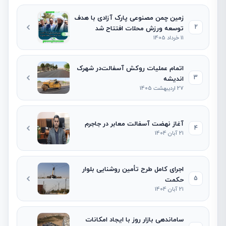
زمین چمن مصنوعی پارک آزادی با هدف
2
توسعه ورزش محلات افتتاح شد
11 خرداد 1405
اتمام عملیات روکش آسفالت‌در شهرک
3
اندیشه
27 اردیبهشت 1405
آغاز نهضت آسفالت معابر در جاجرم
4
21 آبان 1404
اجرای کامل طرح تأمین روشنایی بلوار
5
حکمت
21 آبان 1404
ساماندهی بازار روز با ایجاد امکانات