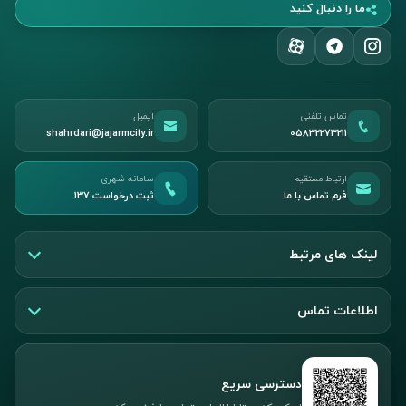
ما را دنبال کنید
تماس تلفنی
ایمیل
shahrdari@jajarmcity.ir
05832273211
ارتباط مستقیم
سامانه شهری
فرم تماس با ما
ثبت درخواست ۱۳۷
لینک های مرتبط
اطلاعات تماس
دسترسی سریع