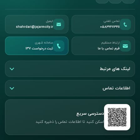
تماس تلفنی
ایمیل
shahrdari@jajarmcity.ir
05832273211
ارتباط مستقیم
سامانه شهری
فرم تماس با ما
ثبت درخواست ۱۳۷
لینک های مرتبط
اطلاعات تماس
دسترسی سریع
اسکن کنید تا اطلاعات تماس را ذخیره کنید