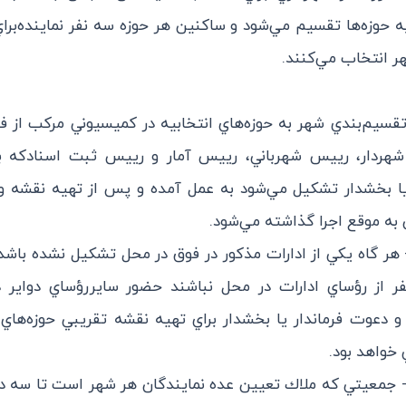
 حوزه‌ها تقسيم مي‌شود و ساكنين هر حوزه سه نفر نماينده‌بر
ر انتخاب مي‌كنند.
ه 6 - تقسيم‌بندي شهر به حوزه‌هاي انتخابيه در كميسيوني مركب از فر
شهردار، رييس شهرباني، رييس آمار و رييس ثبت اسناد‌كه 
 يا بخشدار تشكيل مي‌شود به عمل آمده و پس از تهيه نقشه 
به موقع اجرا گذاشته مي‌شود.
بصره 1 - هر گاه يكي از ادارات مذكور در فوق در محل تشكيل نشده باش
فر از رؤساي ادارات در محل نباشند حضور ساير‌رؤساي دواير د
دعوت فرماندار يا بخشدار براي تهيه نقشه تقريبي حوزه‌هاي ا
خواهد بود.
تبصره 2 - جمعيتي كه ملاك تعيين عده نمايندگان هر شهر است تا سه د