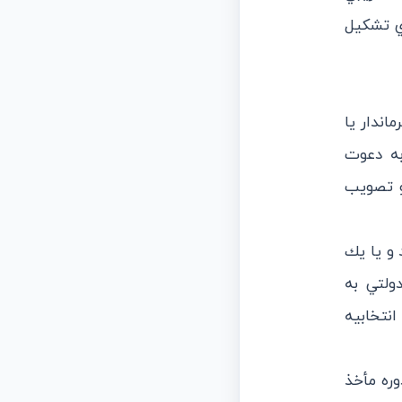
اي تشكيل
ماندار يا
به دعوت
و تصويب
د و يا يك
ولتي به
نتخابيه
وره مأخذ