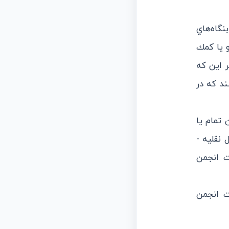
نگاه‌هاي
و يا كمك
ر اين كه
ند كه در
 تمام يا
 نقليه -
يت انجمن
ت انجمن