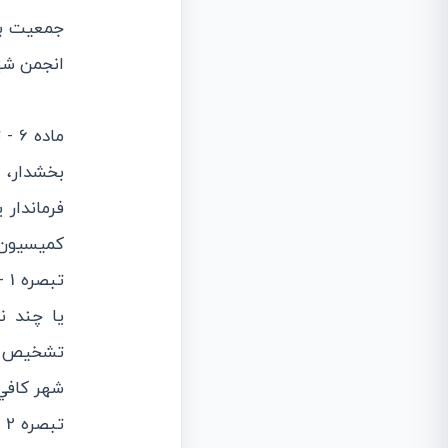
جمعيت به
انجمن شه
ماد
بخشدار، 
فرماندار
كميسيون 
‌ت
يا چند ن
تشخيص و 
شهر كافي 
‌