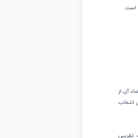
 است.
اء آن از
ل انتخاب
ت تقريبي