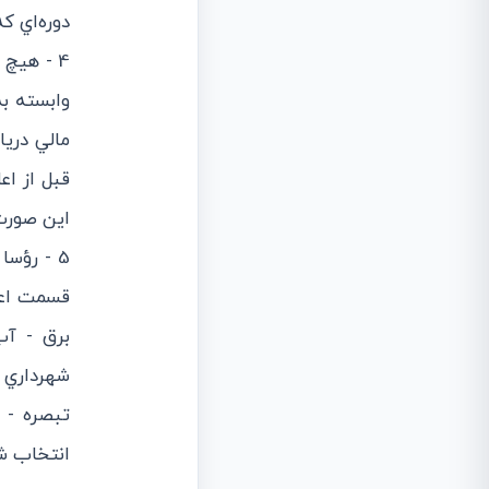
دوره‌اي ك
4 - هيچ 
وابسته به
مالي دريا
قبل از اع
اين صورت 
5 - رؤس
قسمت اعظم
برق - آب
شهرداري م
‌تبصره -
انتخاب ش