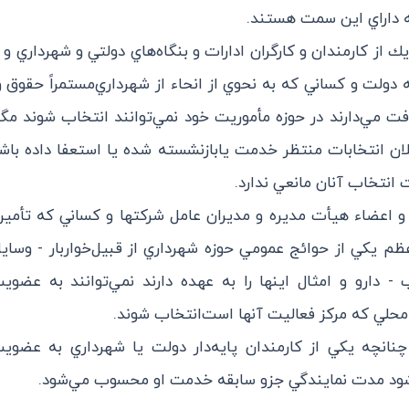
ه داراي اين سمت هستند.
يك از كارمندان و كارگران ادارات و بنگاه‌هاي دولتي و شهرداري و ب
 دولت و كساني كه به نحوي از انحاء از شهرداري‌مستمراً حقوق 
فت مي‌دارند در حوزه مأموريت خود نمي‌توانند انتخاب شوند مگ
لان انتخابات منتظر خدمت يا‌بازنشسته شده يا استعفا داده باش
انتخاب آنان مانعي ندارد.
ا و اعضاء هيأت مديره و مديران عامل شركتها و كساني كه تأمين
 يكي از حوائج عمومي حوزه شهرداري از قبيل‌خواربار - وسايل
 - دارو و امثال اينها را به عهده دارند نمي‌توانند به عضو
حلي كه مركز فعاليت آنها است‌انتخاب شوند.
 چنانچه يكي از كارمندان پايه‌دار دولت يا شهرداري به عضوي
ود مدت نمايندگي جزو سابقه خدمت او محسوب مي‌شود.