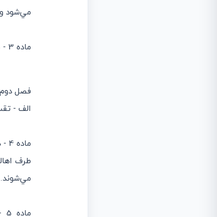
مي‌شود و
ماده 3 - شهرداري داراي شخصيت حقوقي است.
فصل دوم 
‌الف - تق
ماد
طرف اهال
مي‌شوند.
ما