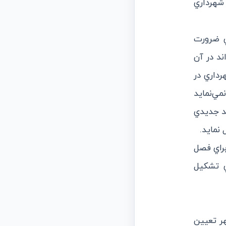
 شهرداري
ري ضرورت
ند در آن
داري در
مي‌نمايد
مد جديدي
نمايد.
 براي فصل
ي تشكيل
هر تعيين