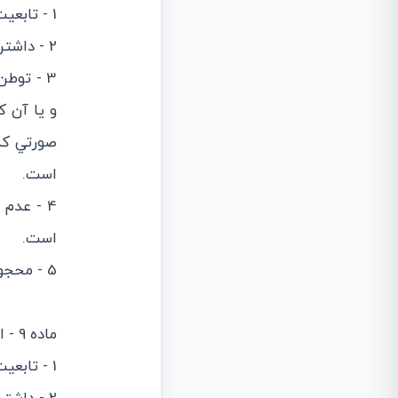
1 - تابعيت ايران
2 - داشتن لااقل بيست سال تمام شمسي.
3 - توط
و يا آن ك
صورتي كه
است.
4 - عدم
است.
5 - محجور نبودن و عدم محكوميت به ورشكستگي به تقصير.
ماده 9 - انتخاب‌شونده بايد داراي شرايط زير باشد:
1 - تابعيت ايران.