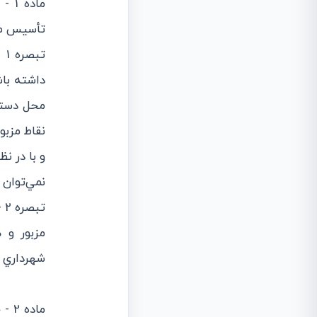
ماد
تأسيس مي
‌ت
داشته باش
محل دستو
نقاط مزبو
و با در ن
نمي‌توان 
‌ت
مزبور و 
شهرداري 
ماد