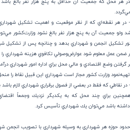
ه 1 - در هر محل كه جمعيت آن حداقل به پنج هزار نفر بالغ باشد
‌گردد.
بصره 1 - در هر نقطه‌اي كه از نظر موقعيت و اهميت تشكيل شهردا
د ولو جمعيت آن به پنج هزار نفر بالغ نشود وزارت‌كشور مي‌توا
ر تشكيل انجمن و شهرداري بدهد و چنانچه پس از تشكيل شهر
ر ضمن عمل معلوم شود عوارض‌وصولي تكافوي هزينه شهرداري را ن
ظر گرفتن وضع اقتصادي و مالي محل براي اداره امور شهرداري درآ
تهيه‌نمود وزارت كشور مجاز است شهرداري اين قبيل نقاط را منحل 
بصره 2 - در نقاطي كه فقط در بعضي از فصول برقراري شهرداري لازم باشد
همچنين براي چند محل كه به يكديگر نزديك و‌جمعاً اقتضا
داشته باشد مي‌توان يك شهرداري تأسيس كرد.
ه 2 - حدود حوزه هر شهرداري به وسيله شهرداري با تصويب انجمن ش