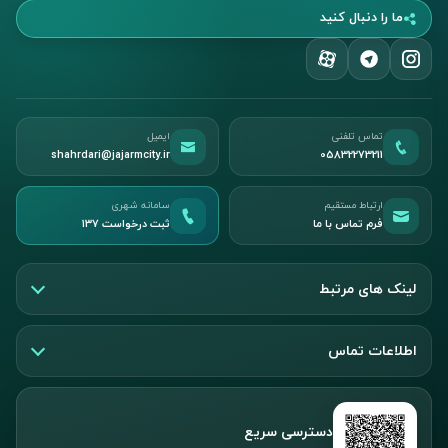
ما را دنبال کنید
تماس تلفنی
ایمیل
shahrdari@jajarmcity.ir
05832273211
ارتباط مستقیم
سامانه شهری
فرم تماس با ما
ثبت درخواست ۱۳۷
لینک های مرتبط
اطلاعات تماس
دسترسی سریع