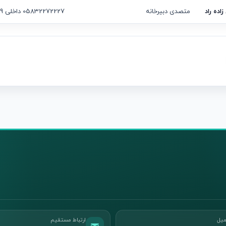
اده راد
متصدی دبیرخانه
05832272227 داخلی 109
میل
ارتباط مستقیم