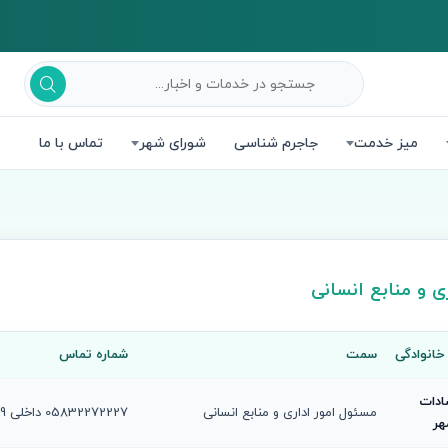
میز خدمت
جاجرم شناسی
شورای شهر
تماس با ما
ری و منابع انسانی
 خانوادگی
سمت
شماره تماس
ادات
مسئول امور اداری و منابع انسانی
05832272227 داخلی 109
هر