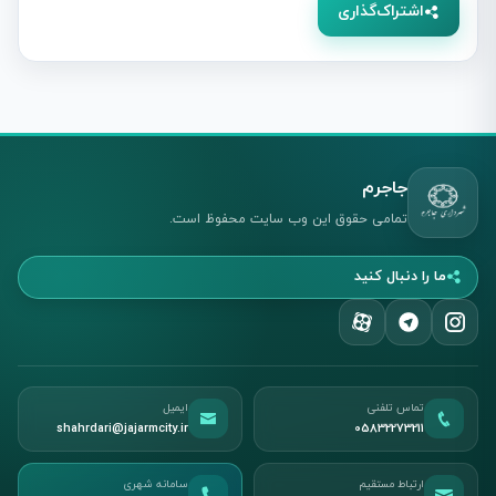
اشتراک‌گذاری
جاجرم
تمامی حقوق این وب سایت محفوظ است.
ما را دنبال کنید
تماس تلفنی
ایمیل
shahrdari@jajarmcity.ir
05832273211
ارتباط مستقیم
سامانه شهری