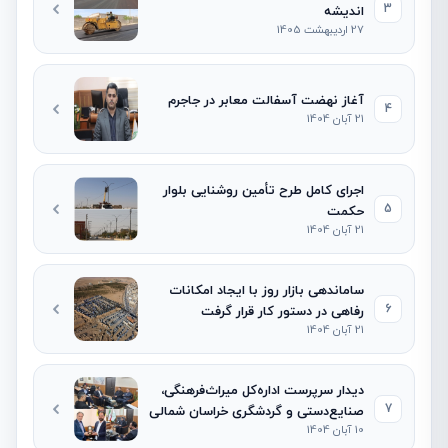
3
اندیشه
27 اردیبهشت 1405
آغاز نهضت آسفالت معابر در جاجرم
4
21 آبان 1404
اجرای کامل طرح تأمین روشنایی بلوار
5
حکمت
21 آبان 1404
ساماندهی بازار روز با ایجاد امکانات
6
رفاهی در دستور کار قرار گرفت
21 آبان 1404
دیدار سرپرست اداره‌کل میراث‌فرهنگی،
7
صنایع‌دستی و گردشگری خراسان شمالی
10 آبان 1404
با شهردار و رئیس شورای اسلامی شهر