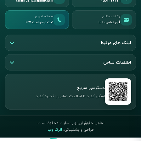
shahrdari@jajarmcity.ir
05832273211
ارتباط مستقیم
سامانه شهری
فرم تماس با ما
ثبت درخواست ۱۳۷
لینک های مرتبط
اطلاعات تماس
دسترسی سریع
اسکن کنید تا اطلاعات تماس را ذخیره کنید
تمامی حقوق این وب سایت محفوظ است.
طراحی و پشتیبانی:
اترک وب