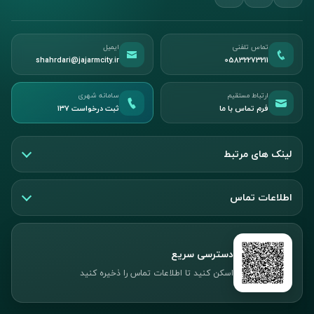
تماس تلفنی
ایمیل
shahrdari@jajarmcity.ir
05832273211
ارتباط مستقیم
سامانه شهری
فرم تماس با ما
ثبت درخواست ۱۳۷
لینک های مرتبط
اطلاعات تماس
دسترسی سریع
اسکن کنید تا اطلاعات تماس را ذخیره کنید