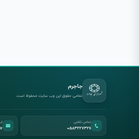
جاجرم
تمامی حقوق این وب سایت محفوظ است.
تماس تلفنی
ای
ir
05832273211