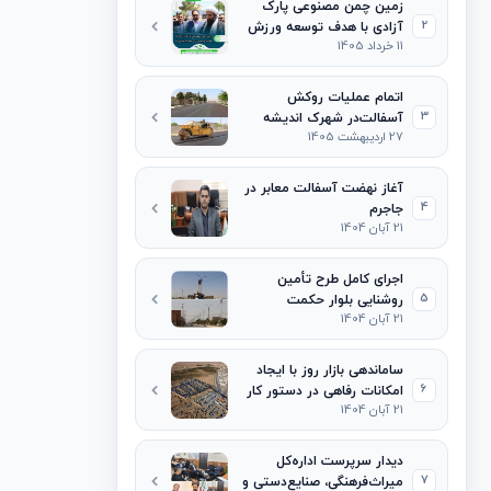
زمین چمن مصنوعی پارک
2
آزادی با هدف توسعه ورزش
11 خرداد 1405
محلات افتتاح شد
اتمام عملیات روکش
3
آسفالت‌در شهرک اندیشه
27 اردیبهشت 1405
آغاز نهضت آسفالت معابر در
4
جاجرم
21 آبان 1404
اجرای کامل طرح تأمین
5
روشنایی بلوار حکمت
21 آبان 1404
ساماندهی بازار روز با ایجاد
6
امکانات رفاهی در دستور کار
21 آبان 1404
قرار گرفت
دیدار سرپرست اداره‌کل
7
میراث‌فرهنگی، صنایع‌دستی و