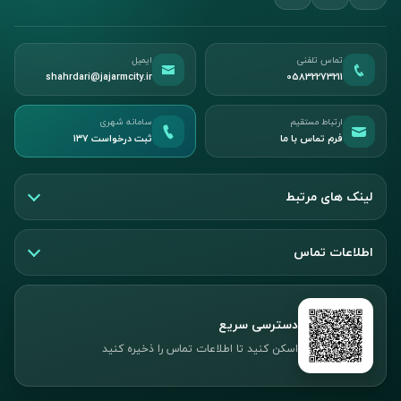
تماس تلفنی
ایمیل
shahrdari@jajarmcity.ir
05832273211
ارتباط مستقیم
سامانه شهری
فرم تماس با ما
ثبت درخواست ۱۳۷
لینک های مرتبط
اطلاعات تماس
دسترسی سریع
اسکن کنید تا اطلاعات تماس را ذخیره کنید