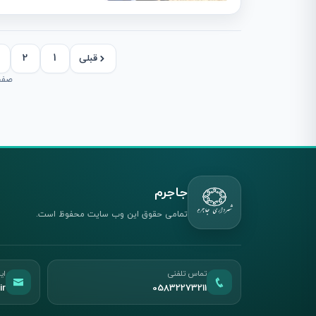
2
1
قبلی
صفحه 5
جاجرم
تمامی حقوق این وب سایت محفوظ است.
تماس تلفنی
ای
ir
05832273211