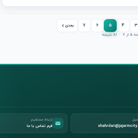
7
6
5
4
3
بعدی
 از 7
·
81 نتیجه
میل
ارتباط مستقیم
shahrdari@jajarmcity.
فرم تماس با ما