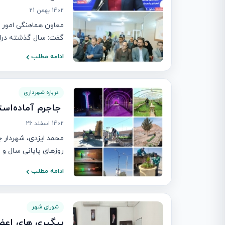
1402 بهمن 21
معاون هماهنگی امور ع
گفت: سال گذشته درایام 
ادامه مطلب
درباره شهرداری
‍ جاجرم آماده‌استقبا
1402 اسفند 26
محمد ایزدی، شهردار ج
روزهای پایانی سال و ف
ادامه مطلب
شورای شهر
پیگیری های اعض