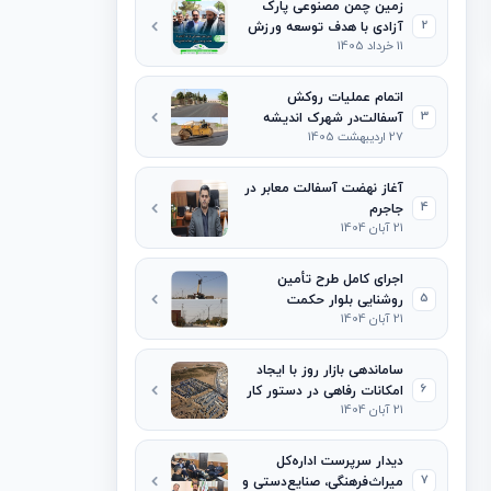
زمین چمن مصنوعی پارک
2
آزادی با هدف توسعه ورزش
11 خرداد 1405
محلات افتتاح شد
اتمام عملیات روکش
3
آسفالت‌در شهرک اندیشه
27 اردیبهشت 1405
آغاز نهضت آسفالت معابر در
4
جاجرم
21 آبان 1404
اجرای کامل طرح تأمین
5
روشنایی بلوار حکمت
21 آبان 1404
ساماندهی بازار روز با ایجاد
6
امکانات رفاهی در دستور کار
21 آبان 1404
قرار گرفت
دیدار سرپرست اداره‌کل
7
میراث‌فرهنگی، صنایع‌دستی و