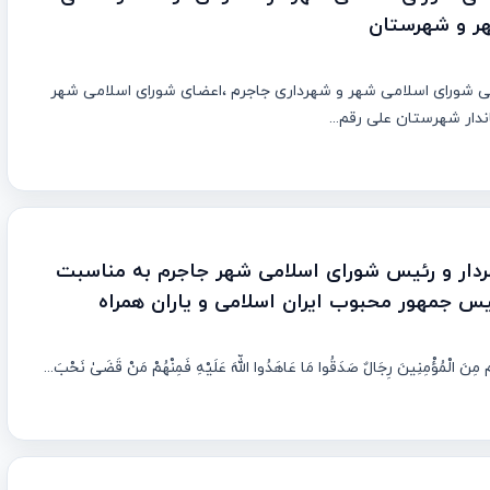
ر و شهرستان
ی شورای اسلامی شهر و شهرداری جاجرم ،اعضای شورای اسلامی شهر
اندار شهرستان علی رقم...
دار و رئیس شورای اسلامی شهر جاجرم به مناسبت
س جمهور محبوب ایران اسلامی و یاران همراه
ْمُؤْمِنِينَ رِجَالٌ صَدَقُوا مَا عَاهَدُوا اللَّهَ عَلَيْهِ فَمِنْهُمْ مَنْ قَضَىٰ نَحْبَ...