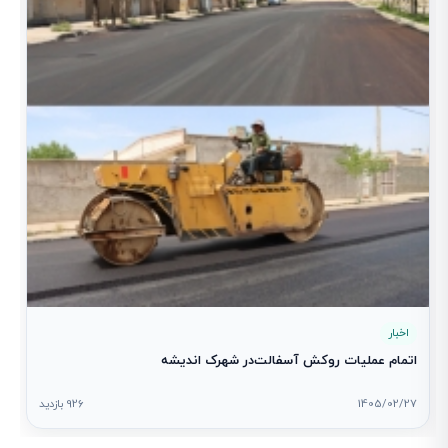
1
اخبار
اتمام عملیات روکش آسفالت‌در شهرک اندیشه
1405/02/27
926 بازدید