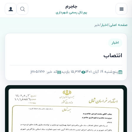
جاجرم
پورتال رسمی شهرداری
صفحه اصلی
/
اخبار
/
خبر
اخبار
انتصاب
پنج‌شنبه 19 آبان 1401
15,364 بازدید
کد خبر: jm-51766