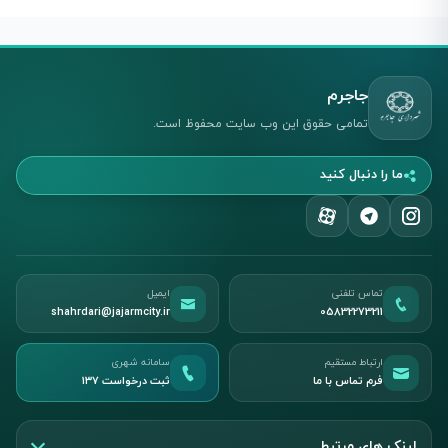
جاجرم
تمامی حقوق این وب سایت محفوظ است.
ما را دنبال کنید
تماس تلفنی
ایمیل
shahrdari@jajarmcity.ir
05832273211
ارتباط مستقیم
سامانه شهری
فرم تماس با ما
ثبت درخواست ۱۳۷
لینک های مرتبط