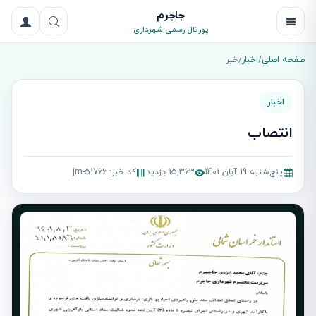
جاجرم
پورتال رسمی شهرداری
صفحه اصلی
/
اخبار
/
خبر
اخبار
انتصاب
پنج‌شنبه 19 آبان 1401
15,363 بازدید
کد خبر: jm-51766