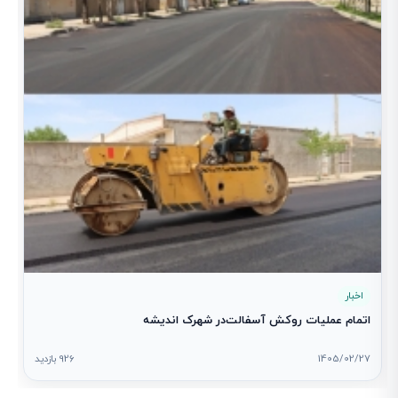
1
اخبار
اتمام عملیات روکش آسفالت‌در شهرک اندیشه
1405/02/27
926 بازدید