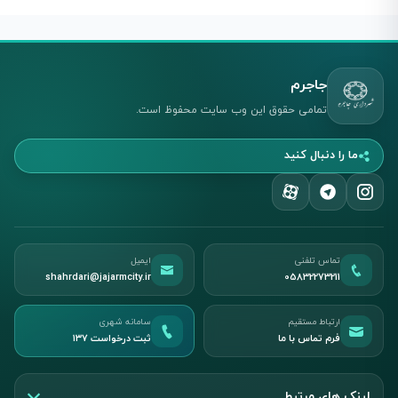
جاجرم
تمامی حقوق این وب سایت محفوظ است.
ما را دنبال کنید
تماس تلفنی
ایمیل
shahrdari@jajarmcity.ir
05832273211
ارتباط مستقیم
سامانه شهری
فرم تماس با ما
ثبت درخواست ۱۳۷
لینک های مرتبط