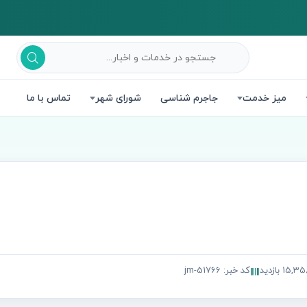
میز خدمت
جاجرم شناسی
شورای شهر
تماس با ما
15,3 بازدید
کد خبر: jm-51766