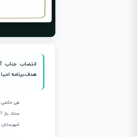
انتصاب جناب آق
هدف،برنامه احیا
طی حکمی از
ستاد باز آ
شهرستان ج