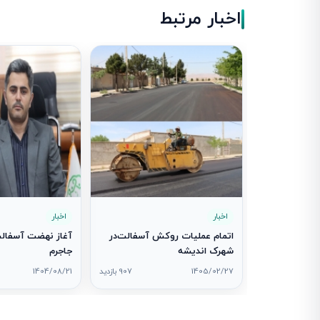
اخبار مرتبط
اخبار
اخبار
اتمام عملیات روکش آسفالت‌در
آغاز نهضت آسفالت
شهرک اندیشه
جاجرم
1405/02/27
907 بازدید
1404/08/21