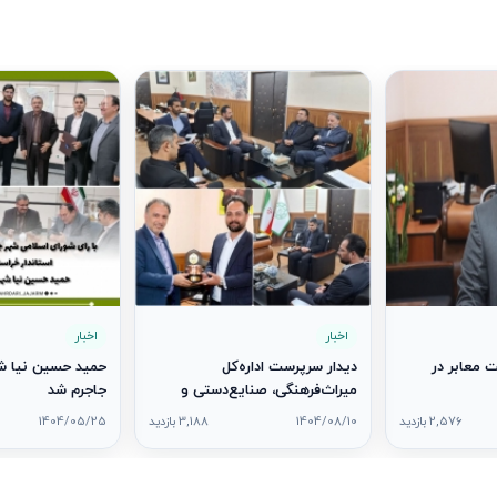
اخبار
اخبار
 معابر در
دیدار سرپرست اداره‌کل
حمید حسین نیا شه
میراث‌فرهنگی، صنایع‌دستی و
جاجرم شد
گردشگری خراسان شمالی با شهردار
2,576 بازدید
1404/08/10
3,188 بازدید
1404/05/25
و رئیس شورای اسلامی شهر جاجرم