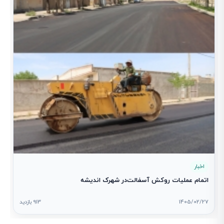
1
اخبار
اتمام عملیات روکش آسفالت‌در شهرک اندیشه
1405/02/27
913 بازدید