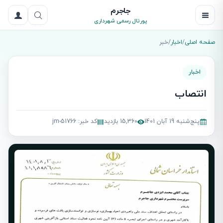
جاجرم
پورتال رسمی شهرداری
صفحه اصلی
/
اخبار
/
خبر
اخبار
انتصاب
پنج‌شنبه 19 آبان 1401
15,360 بازدید
کد خبر: jm-51766