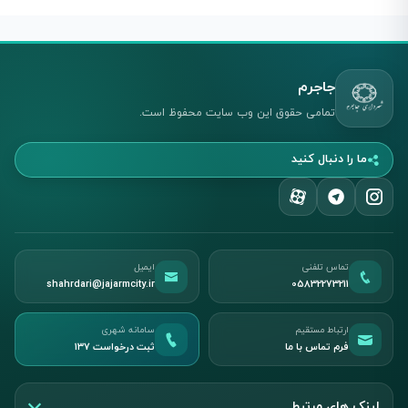
جاجرم
تمامی حقوق این وب سایت محفوظ است.
ما را دنبال کنید
تماس تلفنی
ایمیل
shahrdari@jajarmcity.ir
05832273211
ارتباط مستقیم
سامانه شهری
فرم تماس با ما
ثبت درخواست ۱۳۷
لینک های مرتبط