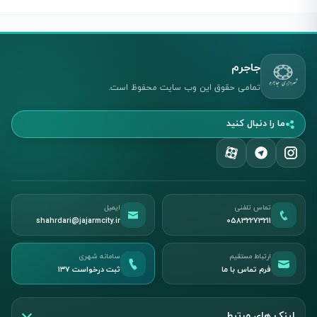
جاجرم
تمامی حقوق این وب سایت محفوظ است.
ما را دنبال کنید
تماس تلفنی
ایمیل
shahrdari@jajarmcity.ir
05832273211
ارتباط مستقیم
سامانه شهری
فرم تماس با ما
ثبت درخواست ۱۳۷
لینک های مرتبط