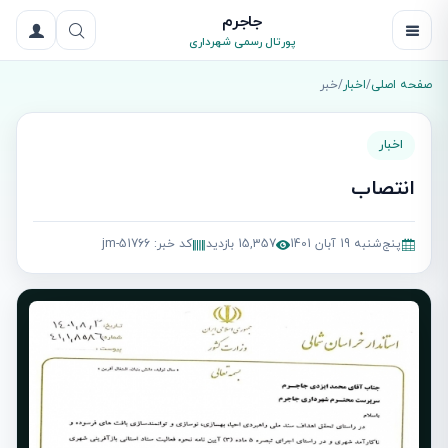
جاجرم
پورتال رسمی شهرداری
صفحه اصلی
/
اخبار
/
خبر
اخبار
انتصاب
پنج‌شنبه 19 آبان 1401
15,357 بازدید
کد خبر: jm-51766