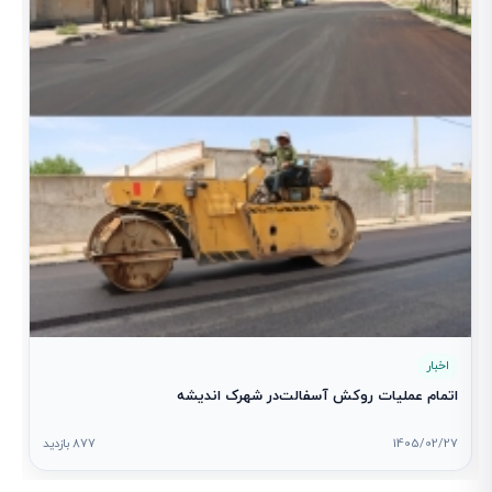
1
اخبار
اتمام عملیات روکش آسفالت‌در شهرک اندیشه
1405/02/27
877 بازدید