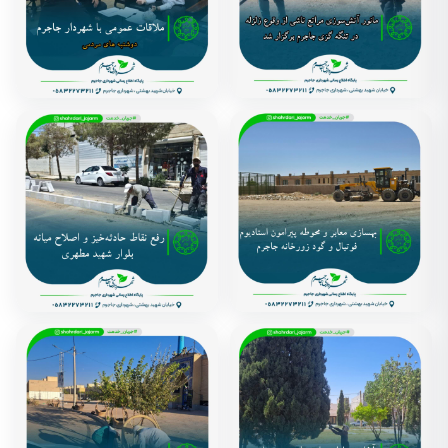
مانور آتش‌سوزی مراتع ناشی از
ملاقات عمومی با شهردار جاجرم
وقوع زلزله در تنگه گزی جاجرم
1405 مرداد 6
برگزار شد
1405 مرداد 10
بهسازی معابر و محوطه پیرامون
رفع نقاط حادثه‌خیز و اصلاح
استادیوم فوتبال و گود زورخانه
میانه بلوار شهید مطهری
جاجرم
1405 مرداد 6
1405 مرداد 6