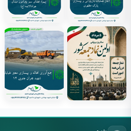
آغاز عملیات بازپیرایی و بهسازی
بهبود فضای سبز پیرامون میدان
پارک مطهری
جوادالائمه (ع)
1405 مرداد 6
1405 مرداد 6
پیام تبریک شهردار و اعضای
جمع‌آوری نخاله و بهسازی معبر
محترم شورای اسلامی شهر جاجرم
خیابان شهید چمران جنوبی ۱۲
به مناسبت پنجم مرداد ماه،
1405 مرداد 6
1405 مرداد 6
سالروز اقامه اولین نماز جمعه در
کشور