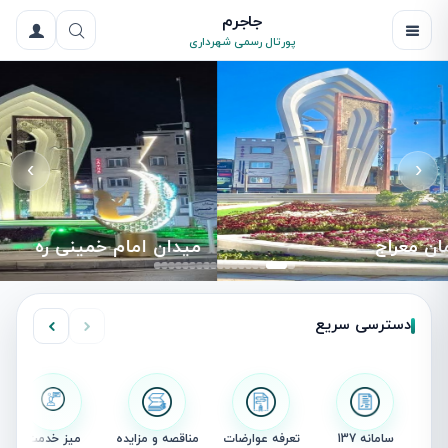
جاجرم
پورتال رسمی شهرداری
›
‹
میدان امام خمینی ره
دسترسی سریع
سامانه 137
تعرفه عوارضات
مناقصه و مزایده
میز خدمت