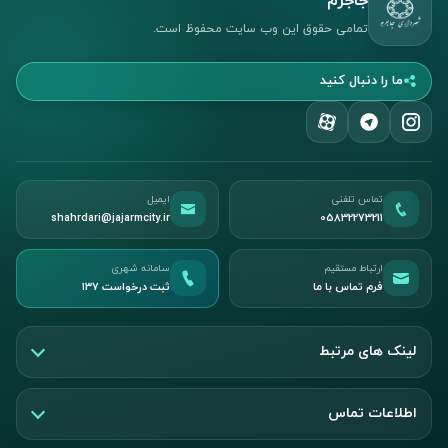
جاجرم
تمامی حقوق این وب سایت محفوظ است.
ما را دنبال کنید
تماس تلفنی
ایمیل
shahrdari@jajarmcity.ir
05832273211
ارتباط مستقیم
سامانه شهری
فرم تماس با ما
ثبت درخواست ۱۳۷
لینک های مرتبط
اطلاعات تماس