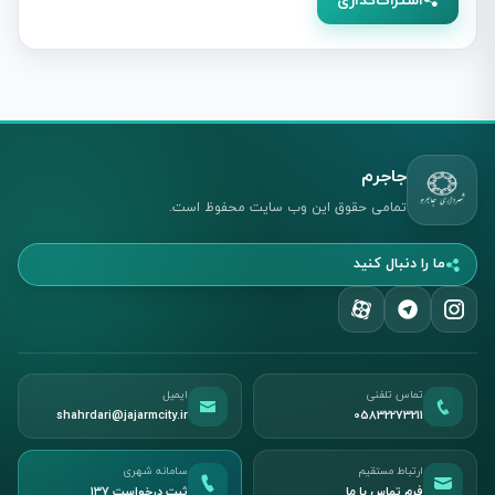
اشتراک‌گذاری
جاجرم
تمامی حقوق این وب سایت محفوظ است.
ما را دنبال کنید
تماس تلفنی
ایمیل
shahrdari@jajarmcity.ir
05832273211
ارتباط مستقیم
سامانه شهری
فرم تماس با ما
ثبت درخواست ۱۳۷