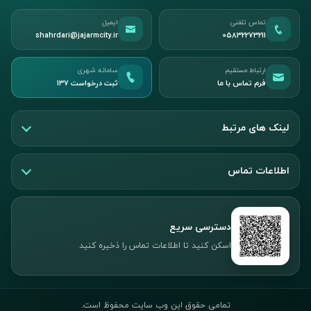
تماس تلفنی
ایمیل
shahrdari@jajarmcity.ir
05832273211
ارتباط مستقیم
سامانه شهری
فرم تماس با ما
ثبت درخواست ۱۳۷
لینک های مرتبط
اطلاعات تماس
دسترسی سریع
اسکن کنید تا اطلاعات تماس را ذخیره کنید
تمامی حقوق این وب سایت محفوظ است.