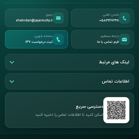
تماس تلفنی
ایمیل
shahrdari@jajarmcity.ir
05832273211
ارتباط مستقیم
سامانه شهری
فرم تماس با ما
ثبت درخواست ۱۳۷
لینک های مرتبط
اطلاعات تماس
دسترسی سریع
اسکن کنید تا اطلاعات تماس را ذخیره کنید