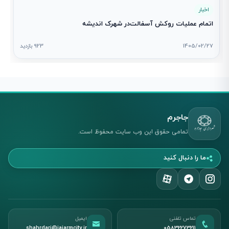
اخبار
اتمام عملیات روکش آسفالت‌در شهرک اندیشه
1405/02/27
923 بازدید
جاجرم
تمامی حقوق این وب سایت محفوظ است.
ما را دنبال کنید
تماس تلفنی
ایمیل
shahrdari@jajarmcity.ir
05832273211