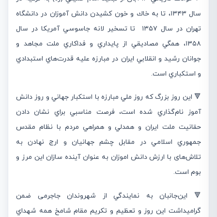
سال ۱۳۴۳، تا به خاك و خون كشيدن دانش آموزان در دانشگاه
تهران در سال ۱۳۵۷ تا تسخير لانه جاسوسي آمريكا در سال
۱۳۵۸، همگي مصاديقي از پايداري و فداكاري ملت مجاهد و
جوانان رشيد و انقلابي ايران در مبارزه عليه قدرت‌هاي استبدادي
و استكباري است.
🔻 اين روز بزرگ كه روز ملي مبارزه با استكبار جهاني و روز دانش
آموز نام‌گذاري شده است، فرصت مناسبي براي نشان دادن
حقانيت ملت ايران و همدلي و همراهي مردم با نظام مقدس
جمهوري اسلامي در مقابل چشم جهانيان و ارج نهادن به
تلاش‌های با ارزش دانش اموزان به عنوان آینده سازان این مرز و
بوم است.
🔻 اين‌جانبان به نمايندگي از شهروندان جاجرمی ضمن
گراميداشت اين روز و تعظيم و تكريم مقام شامخ همه شهداي