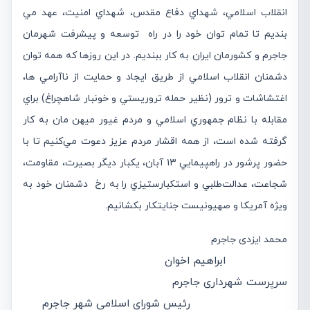
انقلاب اسلامي، شهداي دفاع مقدس، شهداي امنيت، عهد مي
بنديم تا تمام توان خود را در راه توسعه و پیشرفت شهرمان
جاجرم و کشورمان ایران به كار ببنديم. در اين روزها كه همه توان
دشمنان انقلاب اسلامي از طريق ايجاد و حمايت از نا‌آرامي ها،
اغتشاشات و ترور (نظير حمله تروريستي و خونبار شاهچراغ) براي
مقابله با نظام جمهوري اسلامي و مردم غيور ميهن مان به كار
گرفته شده است، از همه اقشار مردم عزيز دعوت مي‌كنیم تا با
حضور پرشور در راهپيمايي ۱۳ آبان، يكبار ديگر بصيرت، مقاومت،
شجاعت، عدالت‌طلبي و استكبارستيزي را به رخ دشمنان خود به
ويژه آمريكا و صهيونيست جنايتكار بكشانيم.
محمد ایزدی جاجرم
ابراهیم اخوان
سرپرست شهرداری جاجرم
رئیس شورای اسلامی شهر جاجرم