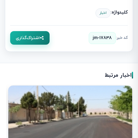
کلیدواژه:
اخبار
کد خبر:
jm-17838
اشتراک‌گذاری
اخبار مرتبط
آ
1