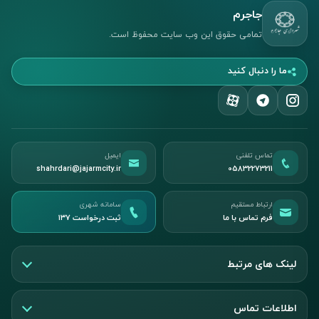
جاجرم
تمامی حقوق این وب سایت محفوظ است.
ما را دنبال کنید
تماس تلفنی
ایمیل
shahrdari@jajarmcity.ir
05832273211
ارتباط مستقیم
سامانه شهری
فرم تماس با ما
ثبت درخواست ۱۳۷
لینک های مرتبط
اطلاعات تماس