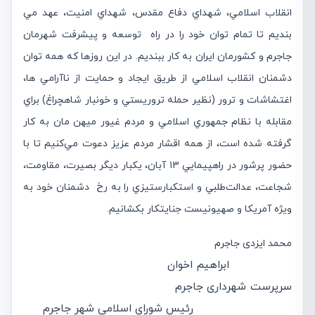
انقلاب اسلامي، شهداي دفاع مقدس، شهداي امنيت، عهد مي
بنديم تا تمام توان خود را در راه توسعه و پیشرفت شهرمان
جاجرم و کشورمان ایران به كار ببنديم. در اين روزها كه همه توان
دشمنان انقلاب اسلامي از طريق ايجاد و حمايت از نا‌آرامي ها،
اغتشاشات و ترور (نظير حمله تروريستي و خونبار شاهچراغ) براي
مقابله با نظام جمهوري اسلامي و مردم غيور ميهن مان به كار
گرفته شده است، از همه اقشار مردم عزيز دعوت مي‌كنیم تا با
حضور پرشور در راهپيمايي ۱۳ آبان، يكبار ديگر بصيرت، مقاومت،
شجاعت، عدالت‌طلبي و استكبارستيزي را به رخ دشمنان خود به
ويژه آمريكا و صهيونيست جنايتكار بكشانيم.
محمد ایزدی جاجرم
ابراهیم اخوان
سرپرست شهرداری جاجرم
رئیس شورای اسلامی شهر جاجرم