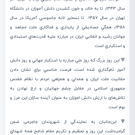
سال ۱۳۴۳، تا به خاك و خون كشيدن دانش آموزان در دانشگاه
تهران در سال ۱۳۵۷ تا تسخير لانه جاسوسي آمريكا در سال
۱۳۵۸، همگي مصاديقي از پايداري و فداكاري ملت مجاهد و
جوانان رشيد و انقلابي ايران در مبارزه عليه قدرت‌هاي استبدادي
و استكباري است.
🔻 اين روز بزرگ كه روز ملي مبارزه با استكبار جهاني و روز دانش
آموز نام‌گذاري شده است، فرصت مناسبي براي نشان دادن
حقانيت ملت ايران و همدلي و همراهي مردم با نظام مقدس
جمهوري اسلامي در مقابل چشم جهانيان و ارج نهادن به
تلاش‌های با ارزش دانش اموزان به عنوان آینده سازان این مرز و
بوم است.
🔻 اين‌جانبان به نمايندگي از شهروندان جاجرمی ضمن
گراميداشت اين روز و تعظيم و تكريم مقام شامخ همه شهداي