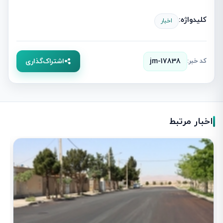
کلیدواژه:
اخبار
کد خبر:
jm-17838
اشتراک‌گذاری
اخبار مرتبط
آ
1