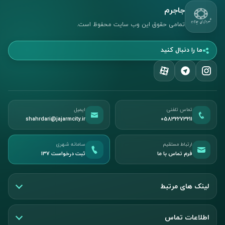
جاجرم
تمامی حقوق این وب سایت محفوظ است.
ما را دنبال کنید
تماس تلفنی
ایمیل
shahrdari@jajarmcity.ir
05832273211
ارتباط مستقیم
سامانه شهری
فرم تماس با ما
ثبت درخواست ۱۳۷
لینک های مرتبط
اطلاعات تماس