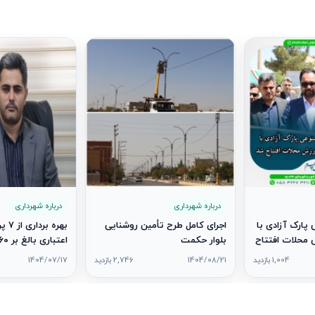
درباره شهرداری
درباره شهرداری
پارک آزادی با
اجرای کامل طرح تأمین روشنایی
بهره 
محلات افتتاح
بلوار حکمت
۷
1,004 بازدید
1404/08/21
2,746 بازدید
1404/07/17
دولت در شهر جاج