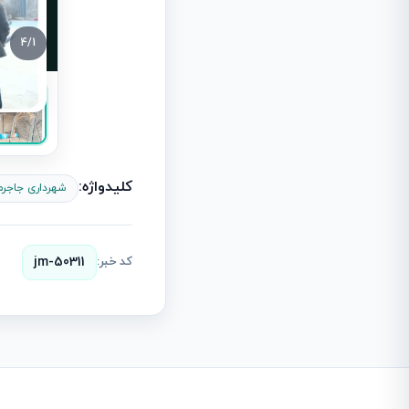
4
/
1
کلیدواژه:
شهرداری جاجرم
کد خبر:
jm-50311