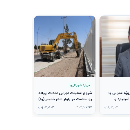
درباره شهرداری
تقدیر از آتش‌نش
مناسبت روز آتش‌
1404/07/08
درباره شهرداری
برداری از ۷ پروژه عمرانی با
شروع عملیات اجرایی احداث پیاده‌
اعتباری بالغ بر ۱۶۰میلیارد و
رو سلامت در بلوار امام خمینی(ره)
۷۳میلیون ریال همزمان با هفته
3,102 بازدید
1404/07/17
3,502 بازدید
رم