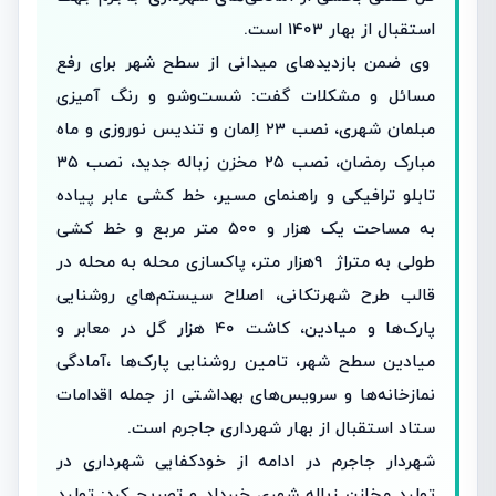
استقبال از بهار ۱۴۰۳ است.
وی ضمن بازدیدهای میدانی از سطح شهر برای رفع
مسائل و مشکلات گفت: شست‌وشو و رنگ آمیزی
مبلمان شهری، نصب ۲۳ اِلمان‌ و تندیس نوروزی و ماه
مبارک رمضان، نصب ۲۵ مخزن زباله جدید، نصب ۳۵
تابلو ترافیکی و راهنمای مسیر، خط کشی عابر پیاده
به مساحت یک هزار و ۵۰۰ متر مربع و خط کشی
طولی به متراژ ۹هزار متر، پاکسازی محله به محله در
قالب طرح شهرتکانی، اصلاح سيستم‌های روشنايی
پارک‌ها و ميادين، کاشت ۴۰ هزار گل در معابر و
میادین سطح شهر، تامین روشنایی پارک‌ها ،آمادگی
نمازخانه‌ها و سرویس‌های بهداشتی از جمله اقدامات
ستاد استقبال از بهار شهرداری جاجرم است.
شهردار جاجرم در ادامه از خودکفایی شهرداری در
تولید مخازن زباله شهری خبرداد و تصریح کرد: تولید