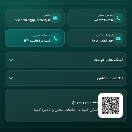
تماس تلفنی
ایمیل
shahrdari@jajarmcity.ir
05832273211
ارتباط مستقیم
سامانه شهری
فرم تماس با ما
ثبت درخواست ۱۳۷
لینک های مرتبط
اطلاعات تماس
دسترسی سریع
اسکن کنید تا اطلاعات تماس را ذخیره کنید