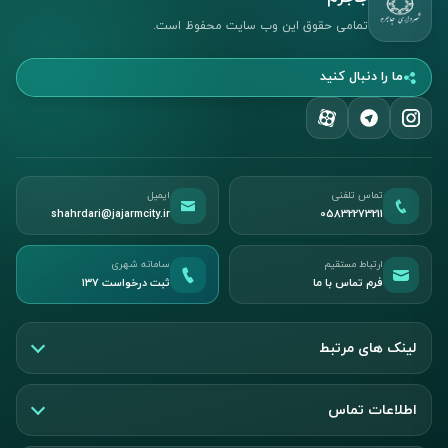
تمامی حقوق این وب سایت محفوظ است.
ما را دنبال کنید
تماس تلفنی
ایمیل
shahrdari@jajarmcity.ir
05832273211
ارتباط مستقیم
سامانه شهری
فرم تماس با ما
ثبت درخواست ۱۳۷
لینک های مرتبط
اطلاعات تماس