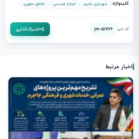
کلیدواژه:
شهرداری جاجرم
اصلاح هندسی
تقاطع مطهری
کد خبر:
jm-51726
اشتراک‌گذاری
اخبار مرتبط
ز
ش
1