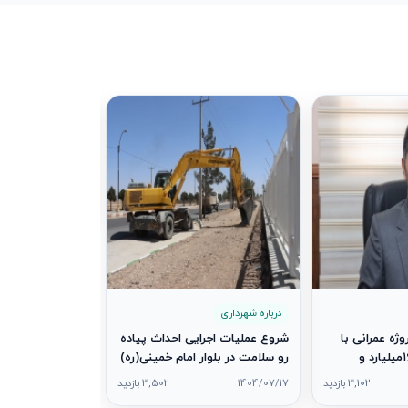
درباره شهرداری
تقدیر از آتش‌نش
مناسبت روز آتش‌
1404/07/08
درباره شهرداری
برداری از ۷ پروژه عمرانی با
شروع عملیات اجرایی احداث پیاده‌
اعتباری بالغ بر ۱۶۰میلیارد و
رو سلامت در بلوار امام خمینی(ره)
۷۳میلیون ریال همزمان با هفته
3,102 بازدید
1404/07/17
3,502 بازدید
رم