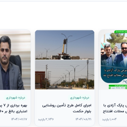
درباره شهرداری
درباره شهرداری
پارک آزادی با
اجرای کامل طرح تأمین روشنایی
بهره 
محلات افتتاح
بلوار حکمت
۷
1,004 بازدید
1404/08/21
2,746 بازدید
1404/07/17
دولت در شهر جاج