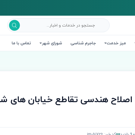
میز خدمت
جاجرم شناسی
شورای شهر
تماس با ما
 اصلاح هندسی تقاطع خیابان های ش
 بازدید
کد خبر: jm-51726