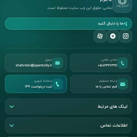
تمامی حقوق این وب سایت محفوظ است.
ما را دنبال کنید
تماس تلفنی
ایمیل
shahrdari@jajarmcity.ir
05832273211
ارتباط مستقیم
سامانه شهری
فرم تماس با ما
ثبت درخواست ۱۳۷
لینک های مرتبط
اطلاعات تماس