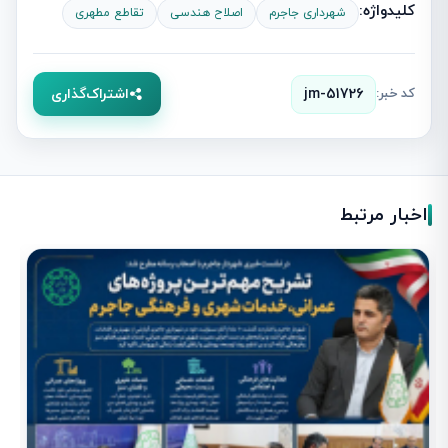
کلیدواژه:
شهرداری جاجرم
اصلاح هندسی
تقاطع مطهری
کد خبر:
jm-51726
اشتراک‌گذاری
اخبار مرتبط
ز
ش
1