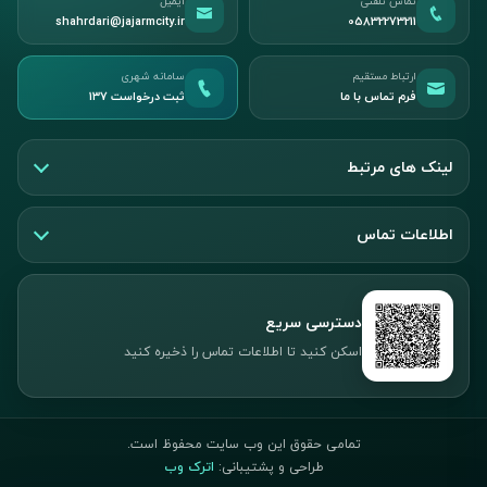
تماس تلفنی
ایمیل
shahrdari@jajarmcity.ir
05832273211
ارتباط مستقیم
سامانه شهری
فرم تماس با ما
ثبت درخواست ۱۳۷
لینک های مرتبط
اطلاعات تماس
دسترسی سریع
اسکن کنید تا اطلاعات تماس را ذخیره کنید
تمامی حقوق این وب سایت محفوظ است.
طراحی و پشتیبانی:
اترک وب