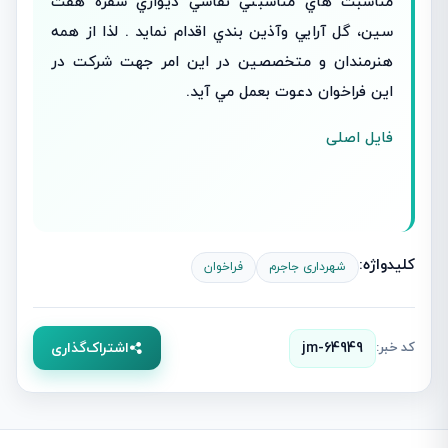
مناسبت هاي مناسبتي نقاشي ديواري سفره هفت
سین، گل آرايي وآذین بندي اقدام نماید . لذا از همه
هنرمندان و متخصصین در این امر جهت شرکت در
این فراخوان دعوت بعمل مي آيد.
فایل اصلی
کلیدواژه:
شهرداری جاجرم
فراخوان
کد خبر:
jm-64949
اشتراک‌گذاری