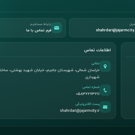
میل
ارتباط مستقیم
shahrdari@jajarmcity.
فرم تماس با ما
اطلاعات تماس
نشانی
خراسان شمالی، شهرستان جاجرم، خیابان شهید بهشتی، ساخت
شهرداری
شماره تماس
05832273211
پست الکترونیکی
shahrdari@jajarmcity.ir