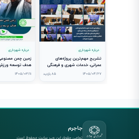
درباره شهرداری
درباره شهرداری
تشریح مهم‌ترین پروژه‌های
زمین چمن مصنوعی 
عمرانی، خدمات شهری و فرهنگی
هدف توسعه ورزش 
جاجرم در نشست خبری شهردار
شد
1405/04/27
85 بازدید
1405/03/11
جاجرم
تمامی حقوق این وب سایت محفوظ است.