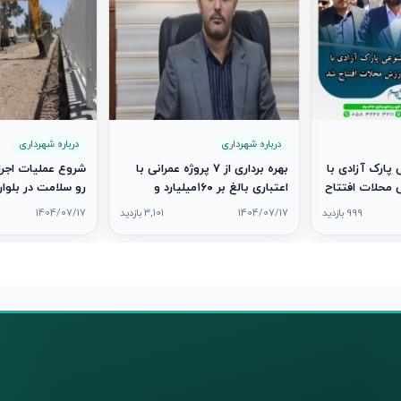
درباره شهرداری
درباره شهرداری
پارک آزادی با
بهره برداری از ۷ پروژه عمرانی با
شروع عملیات اجرای
محلات افتتاح
اعتباری بالغ بر ۱۶۰میلیارد و
رو سلامت در بلوار
۷۳۷میلیون ریال همزمان با هفته
999 بازدید
1404/07/17
3,101 بازدید
1404/07/17
دولت در شهر جاجرم