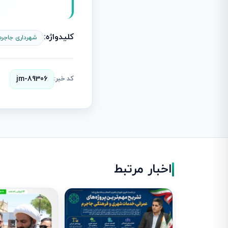
کلیدواژه:
شهرداری جاجرم
کد خبر:
jm-89306
اخبار مرتبط