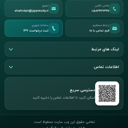
تماس تلفنی
ایمیل
shahrdari@jajarmcity.ir
05832273211
ارتباط مستقیم
سامانه شهری
فرم تماس با ما
ثبت درخواست ۱۳۷
لینک های مرتبط
اطلاعات تماس
دسترسی سریع
اسکن کنید تا اطلاعات تماس را ذخیره کنید
تمامی حقوق این وب سایت محفوظ است.