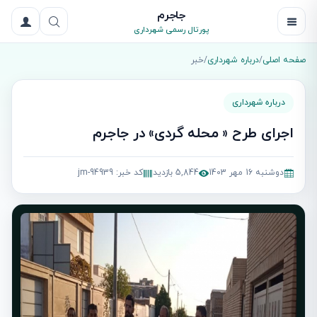
جاجرم
پورتال رسمی شهرداری
صفحه اصلی
/
درباره شهرداری
/
خبر
درباره شهرداری
اجرای طرح « محله گردی» در جاجرم
دوشنبه 16 مهر 1403
5,844 بازدید
کد خبر: jm-94939