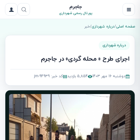
جاجرم
پورتال رسمی شهرداری
صفحه اصلی
/
درباره شهرداری
/
خبر
درباره شهرداری
اجرای طرح « محله گردی» در جاجرم
دوشنبه 16 مهر 1403
5,854 بازدید
کد خبر: jm-94939