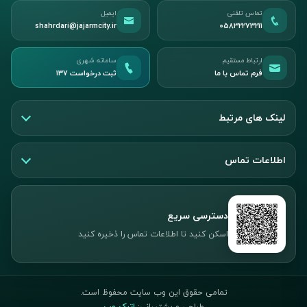
تماس تلفنی
ایمیل
shahrdari@jajarmcity.ir
05832273211
ارتباط مستقیم
سامانه شهری
فرم تماس با ما
ثبت درخواست ۱۳۷
لینک های مرتبط
اطلاعات تماس
دسترسی سریع
اسکن کنید تا اطلاعات تماس را ذخیره کنید
تمامی حقوق این وب سایت محفوظ است.