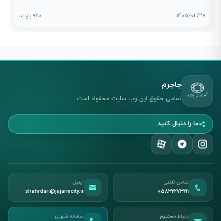
1405/02/27
920 بازدید
جاجرم
تمامی حقوق این وب سایت محفوظ است.
ما را دنبال کنید
تماس تلفنی
ایمیل
shahrdari@jajarmcity.ir
05832273211
ارتباط مستقیم
سامانه شهری