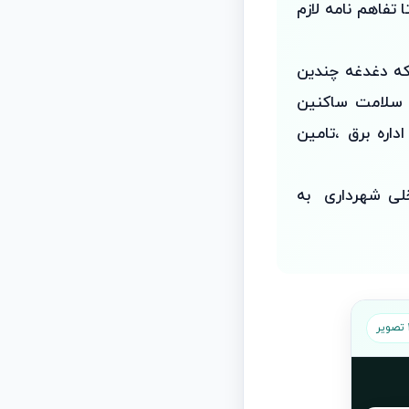
 تفاهم نامه لازم
رگونه روشنایی بودکه دغدغه چندین
 سلامت ساکنین
اره برق ،تامین
ل از محل منابع داخلی شهرداری به