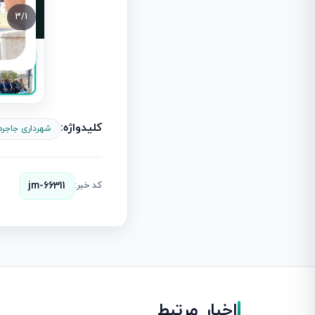
3
/
1
کلیدواژه:
شهرداری جاجرم
کد خبر:
jm-66311
اخبار مرتبط