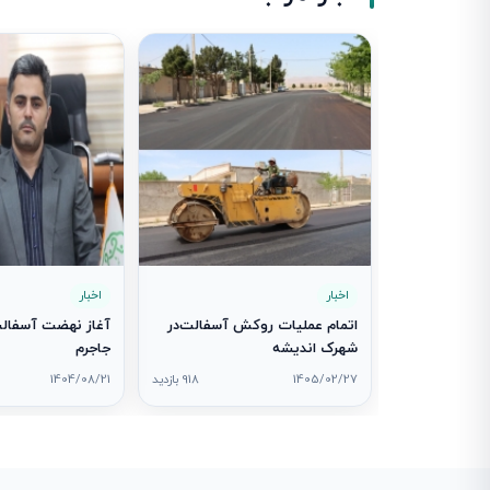
اخبار
اخبار
اتمام عملیات روکش آسفالت‌در
آغاز نهضت آسفالت
شهرک اندیشه
جاجرم
1405/02/27
918 بازدید
1404/08/21