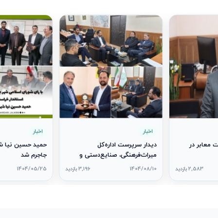
اخبار
اخبار
 معابر در
دیدار سرپرست اداره‌کل
حمید حسین نیا شه
میراث‌فرهنگی، صنایع‌دستی و
جاجرم شد
گردشگری خراسان شمالی با شهردار
2,583 بازدید
1404/08/10
3,196 بازدید
1404/05/25
و رئیس شورای اسلامی شهر جاجرم