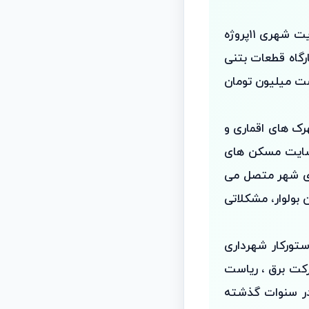
محمد ایزدی افزود :در هفته دولت امسال با تلاش های شبانه روزی مجموعه مدیریت شهری ۱۱پروژه
کارگاه قطعات بتنی
 بالغ بر ۵۰میلیاردو نهصد وهشت میلیون تومان
رک های اقماری و
ه سایت مسکن های
زی شهر متصل می
 بولوار، مشکلاتی
ستورکار شهرداری
رکت برق ، ریاست
در سنوات گذشته