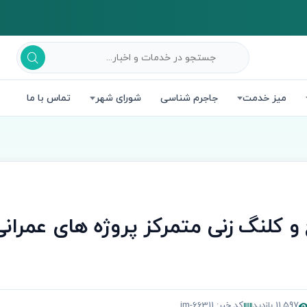
میز خدمت
جاجرم شناسی
شورای شهر
تماس با ما
و کلنگ زنی متمرکز پروژه های عمران
11,597 بازدید
کد خبر: jm-66311