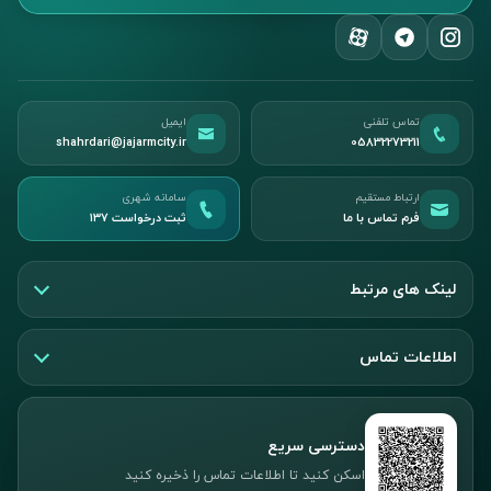
تماس تلفنی
ایمیل
shahrdari@jajarmcity.ir
05832273211
ارتباط مستقیم
سامانه شهری
فرم تماس با ما
ثبت درخواست ۱۳۷
لینک های مرتبط
اطلاعات تماس
دسترسی سریع
اسکن کنید تا اطلاعات تماس را ذخیره کنید