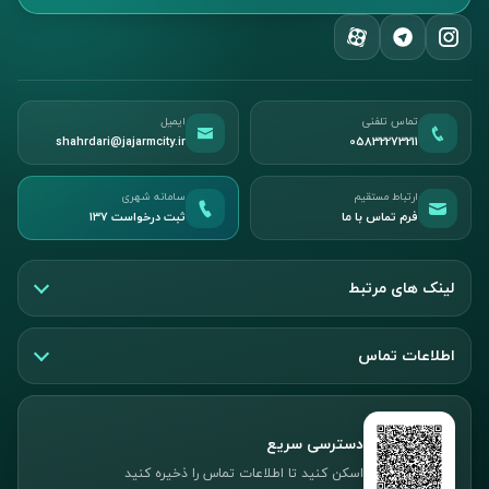
تماس تلفنی
ایمیل
shahrdari@jajarmcity.ir
05832273211
ارتباط مستقیم
سامانه شهری
فرم تماس با ما
ثبت درخواست ۱۳۷
لینک های مرتبط
اطلاعات تماس
دسترسی سریع
اسکن کنید تا اطلاعات تماس را ذخیره کنید