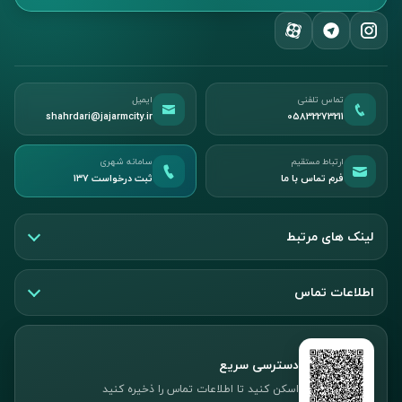
تماس تلفنی
ایمیل
shahrdari@jajarmcity.ir
05832273211
ارتباط مستقیم
سامانه شهری
فرم تماس با ما
ثبت درخواست ۱۳۷
لینک های مرتبط
اطلاعات تماس
دسترسی سریع
اسکن کنید تا اطلاعات تماس را ذخیره کنید