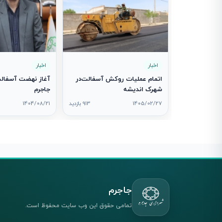
اخبار
اخبار
اتمام عملیات روکش آسفالت‌در
آغاز نهضت آسفالت
شهرک اندیشه
جاجرم
1405/02/27
913 بازدید
1404/08/21
جاجرم
تمامی حقوق این وب سایت محفوظ است.