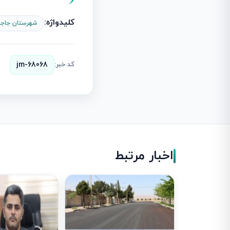
کلیدواژه:
شهرستان جاجر
کد خبر:
jm-68068
اخبار مرتبط