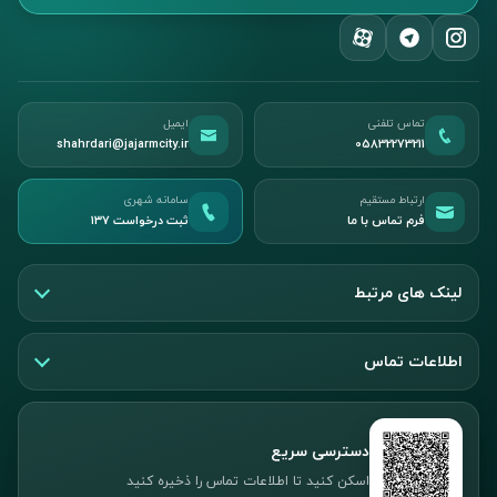
تماس تلفنی
ایمیل
shahrdari@jajarmcity.ir
05832273211
ارتباط مستقیم
سامانه شهری
فرم تماس با ما
ثبت درخواست ۱۳۷
لینک های مرتبط
اطلاعات تماس
دسترسی سریع
اسکن کنید تا اطلاعات تماس را ذخیره کنید