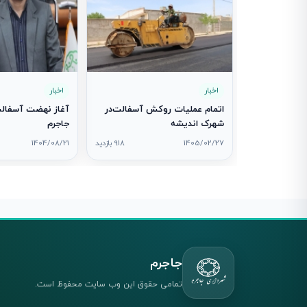
اخبار
اخبار
اتمام عملیات روکش آسفالت‌در
آغاز نهضت آسفالت
شهرک اندیشه
جاجرم
1405/02/27
918 بازدید
1404/08/21
جاجرم
تمامی حقوق این وب سایت محفوظ است.