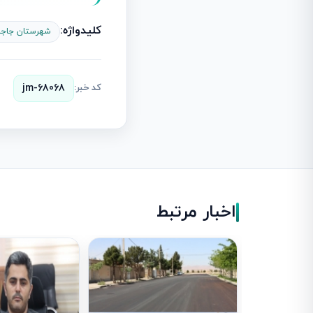
کلیدواژه:
شهرستان جاجر
کد خبر:
jm-68068
اخبار مرتبط