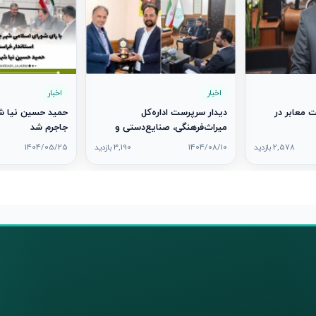
اخبار
اخبار
 معابر در
دیدار سرپرست اداره‌کل
حمید حسین نیا شه
میراث‌فرهنگی، صنایع‌دستی و
جاجرم شد
گردشگری خراسان شمالی با شهردار
2,578 بازدید
1404/08/10
3,190 بازدید
1404/05/25
و رئیس شورای اسلامی شهر جاجرم