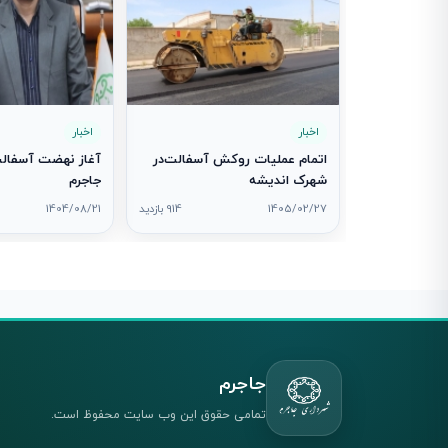
اخبار
اخبار
اتمام عملیات روکش آسفالت‌در
آغاز نهضت آسفالت
شهرک اندیشه
جاجرم
1405/02/27
914 بازدید
1404/08/21
جاجرم
تمامی حقوق این وب سایت محفوظ است.