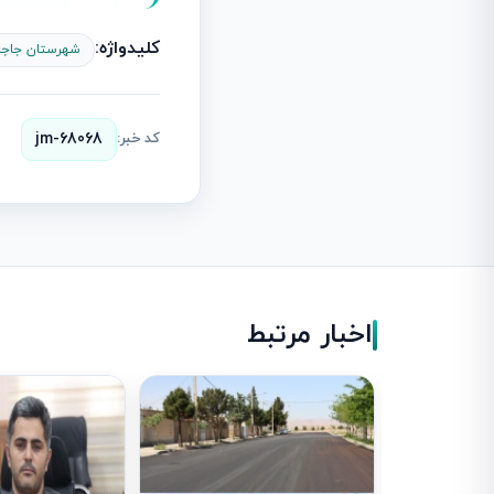
کلیدواژه:
شهرستان جاجر
کد خبر:
jm-68068
اخبار مرتبط