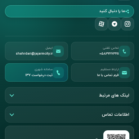
ما را دنبال کنید
تماس تلفنی
ایمیل
shahrdari@jajarmcity.ir
05832273211
ارتباط مستقیم
سامانه شهری
فرم تماس با ما
ثبت درخواست ۱۳۷
لینک های مرتبط
اطلاعات تماس