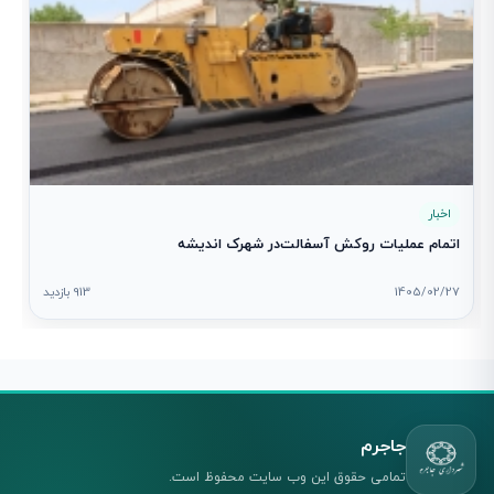
اخبار
اتمام عملیات روکش آسفالت‌در شهرک اندیشه
1405/02/27
913 بازدید
جاجرم
تمامی حقوق این وب سایت محفوظ است.