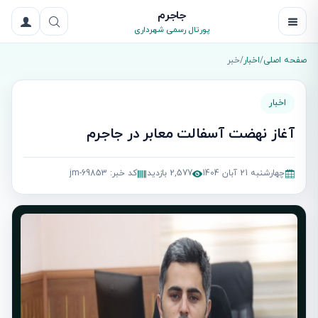
جاجرم
پورتال رسمی شهرداری
صفحه اصلی
/
اخبار
/
خبر
اخبار
آغاز نهضت آسفالت معابر در جاجرم
چهارشنبه 21 آبان 1404
2,577 بازدید
کد خبر: jm-69853