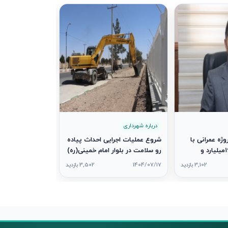
درباره شهرداری
تقدیر از آتش‌نش
مناسبت روز آتش‌
1404/07/08
درباره شهرداری
برداری از ۷ پروژه عمرانی با
شروع عملیات اجرایی احداث پیاده‌
اعتباری بالغ بر ۱۶۰میلیارد و
رو سلامت در بلوار امام خمینی(ره)
۷۳میلیون ریال همزمان با هفته
3,102 بازدید
1404/07/17
3,502 بازدید
رم