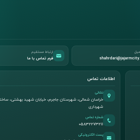
میل
ارتباط مستقیم
shahrdari@jajarmcity.
فرم تماس با ما
اطلاعات تماس
نشانی
خراسان شمالی، شهرستان جاجرم، خیابان شهید بهشتی، ساخت
شهرداری
شماره تماس
05832273211
پست الکترونیکی