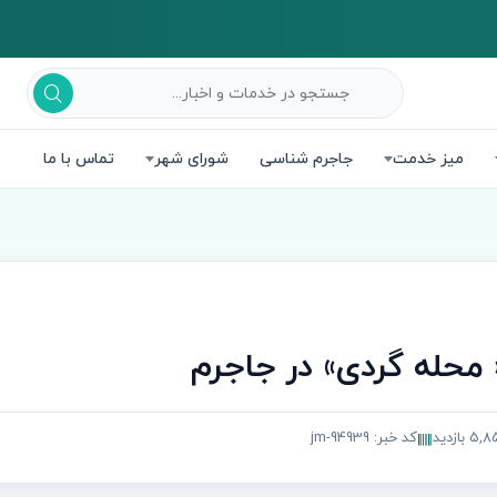
میز خدمت
جاجرم شناسی
شورای شهر
تماس با ما
 محله گردی» در جاجرم
5 بازدید
کد خبر: jm-94939