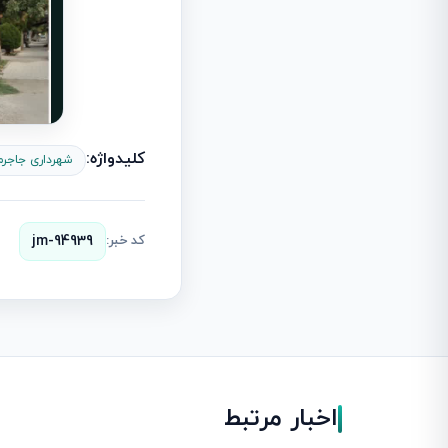
کلیدواژه:
شهرداری جاجرم
کد خبر:
jm-94939
اخبار مرتبط