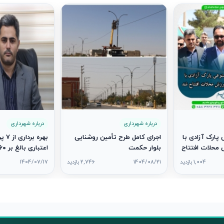
درباره شهرداری
درباره شهرداری
پارک آزادی با
اجرای کامل طرح تأمین روشنایی
بهره 
محلات افتتاح
بلوار حکمت
۷
1,004 بازدید
1404/08/21
2,746 بازدید
1404/07/17
دولت در شهر جاج