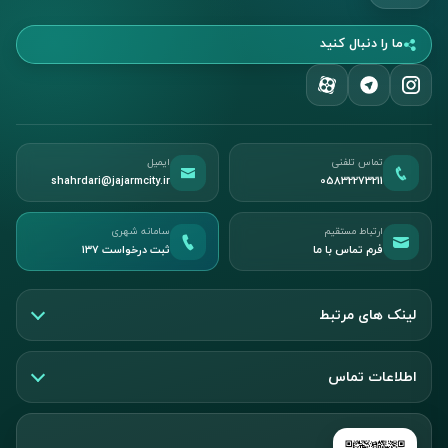
ما را دنبال کنید
تماس تلفنی
ایمیل
shahrdari@jajarmcity.ir
05832273211
ارتباط مستقیم
سامانه شهری
فرم تماس با ما
ثبت درخواست ۱۳۷
لینک های مرتبط
اطلاعات تماس