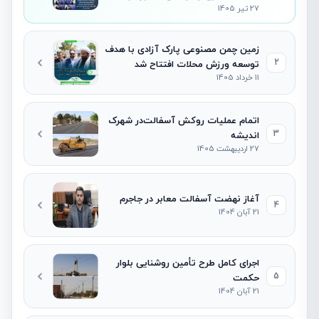
27 تیر 1405
نشست خبری شهردار
زمین چمن مصنوعی پارک آزادی با هدف
2
توسعه ورزش محلات افتتاح شد
11 خرداد 1405
اتمام عملیات روکش آسفالت‌در شهرک
3
اندیشه
27 اردیبهشت 1405
آغاز نهضت آسفالت معابر در جاجرم
4
21 آبان 1404
اجرای کامل طرح تأمین روشنایی بلوار
5
حکمت
21 آبان 1404