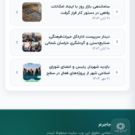
ساماندهی بازار روز با ایجاد امکانات
6
رفاهی در دستور کار قرار گرفت
21 آبان 1404
دیدار سرپرست اداره‌کل میراث‌فرهنگی،
7
صنایع‌دستی و گردشگری خراسان شمالی
10 آبان 1404
با شهردار و رئیس شورای اسلامی شهر
جاجرم
بازدید شهردار، رئیس و اعضای شورای
8
اسلامی شهر از پروژه‌های فعال در سطح
21 مهر 1404
شهر
جاجرم
تمامی حقوق این وب سایت محفوظ است.