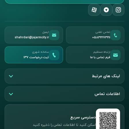
تماس تلفنی
ایمیل
shahrdari@jajarmcity.ir
05832273211
ارتباط مستقیم
سامانه شهری
فرم تماس با ما
ثبت درخواست ۱۳۷
لینک های مرتبط
اطلاعات تماس
دسترسی سریع
اسکن کنید تا اطلاعات تماس را ذخیره کنید