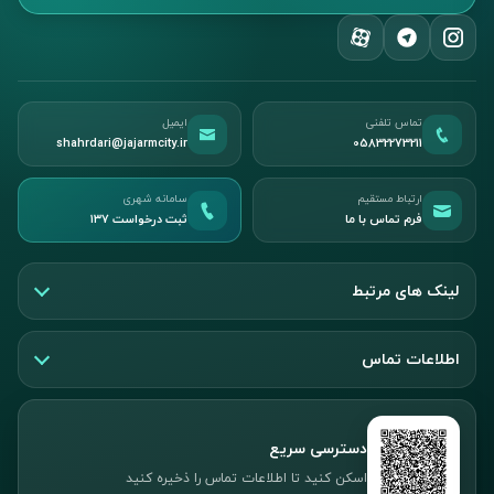
تماس تلفنی
ایمیل
shahrdari@jajarmcity.ir
05832273211
ارتباط مستقیم
سامانه شهری
فرم تماس با ما
ثبت درخواست ۱۳۷
لینک های مرتبط
اطلاعات تماس
دسترسی سریع
اسکن کنید تا اطلاعات تماس را ذخیره کنید